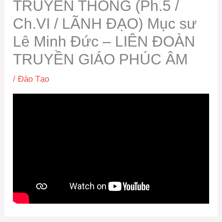
TRUYỀN THÔNG (Ph.5 /
Ch.VI / LÃNH ĐẠO) Mục sư
Lê Minh Đức – LIÊN ĐOÀN
TRUYỀN GIÁO PHÚC ÂM
/
Đào Tạo