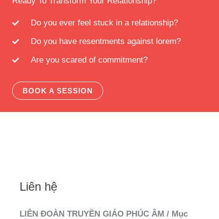
Ready To Transform Your Relationship?
Do you ever feel stuck in a relationship?
Do you have resentments against lorem?
Are you scared of commitment?
BOOK A SESSION
Liên hệ
LIÊN ĐOÀN TRUYỀN GIÁO PHÚC ÂM / Mục