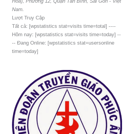
Hòa), Phường 12, Quận Tân Bình, Sài Gòn - Việt
Nam.
Lượt Truy Cập
Tất cả: [wpstatistics stat=visits time=total]
----
Hôm nay: [wpstatistics stat=visits time=today]
--
--
Đang Online: [wpstatistics stat=usersonline
time=today]