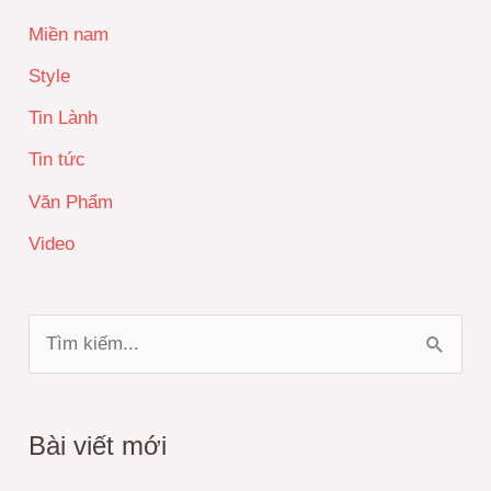
Miền nam
Style
Tin Lành
Tin tức
Văn Phẩm
Video
T
ì
m
Bài viết mới
k