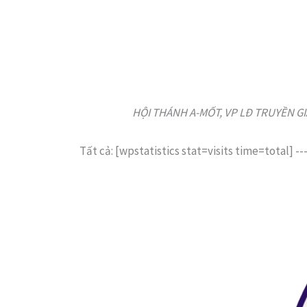
HỘI THÁNH A-MỐT, VP LĐ TRUYỀN GIÁO
Tất cả: [wpstatistics stat=visits time=total]
--