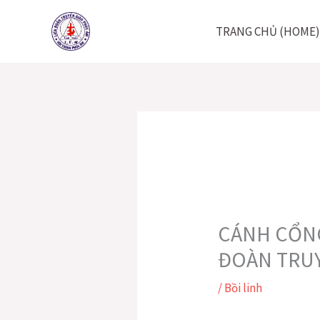
Nhảy
tới
TRANG CHỦ (HOME)
nội
dung
CÁNH CỔNG 
ĐOÀN TRUY
/
Bồi linh