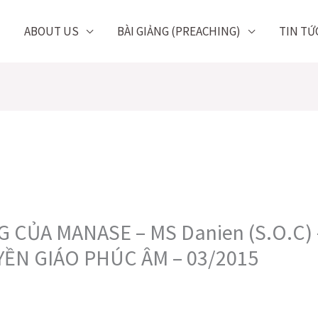
ABOUT US
BÀI GIẢNG (PREACHING)
TIN TỨ
CỦA MANASE – MS Danien (S.O.C) 
ỀN GIÁO PHÚC ÂM – 03/2015