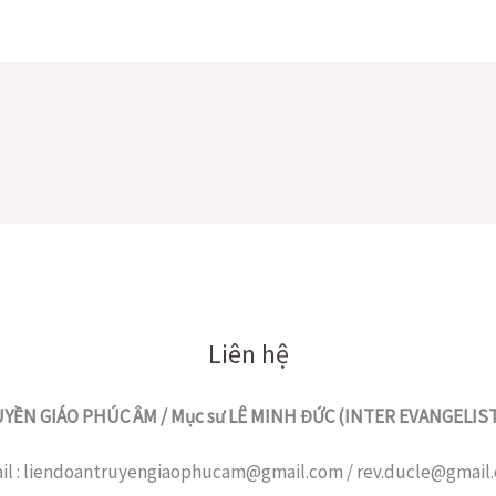
Liên hệ
YỀN GIÁO PHÚC ÂM / Mục sư LÊ MINH ĐỨC (INTER EVANGELI
il : liendoantruyengiaophucam@gmail.com / rev.ducle@gmail