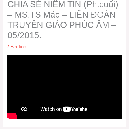
CHIA SẺ NIỀM TIN (Ph.cuối)
– MS.TS Mác – LIÊN ĐOÀN
TRUYỀN GIÁO PHÚC ÂM –
05/2015.
/
Bồi linh