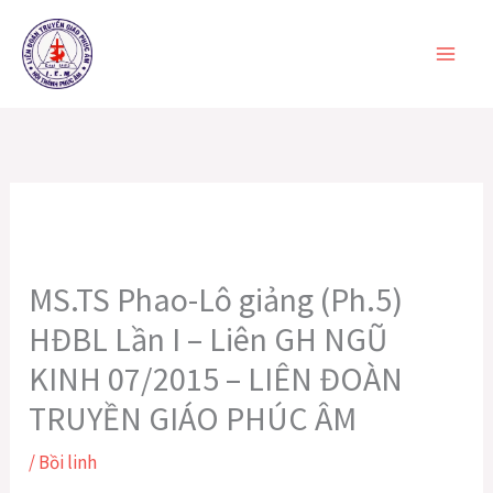
Nhảy
tới
nội
dung
MS.TS Phao-Lô giảng (Ph.5)
HĐBL Lần I – Liên GH NGŨ
KINH 07/2015 – LIÊN ĐOÀN
TRUYỀN GIÁO PHÚC ÂM
/
Bồi linh