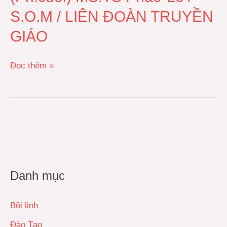
/
S.O.M / LIÊN ĐOÀN TRUYỀN
S.O.M
GIÁO
/
LIÊN
Đọc thêm »
ĐOÀN
TRUYỀN
GIÁO
Danh mục
Bồi linh
Đào Tạo