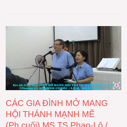
CÁC
GIA
ĐÌNH
MỞ
MANG
HỘI
THÁNH
MẠNH
MẼ
(Ph.cuối)
CÁC GIA ĐÌNH MỞ MANG
MS.TS
HỘI THÁNH MẠNH MẼ
Phao-
(Ph.cuối) MS.TS Phao-Lô /
Lô