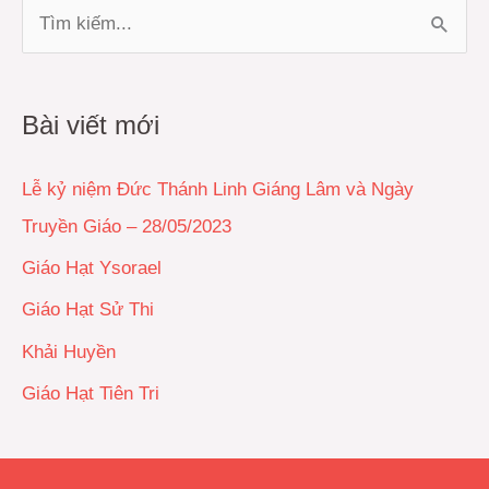
T
ì
m
Bài viết mới
k
i
Lễ kỷ niệm Đức Thánh Linh Giáng Lâm và Ngày
ế
Truyền Giáo – 28/05/2023
m
Giáo Hạt Ysorael
:
Giáo Hạt Sử Thi
Khải Huyền
Giáo Hạt Tiên Tri