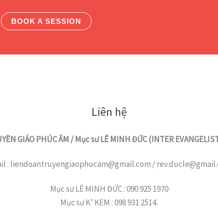
BOOK A SESSION
Liên hệ
YỀN GIÁO PHÚC ÂM / Mục sư LÊ MINH ĐỨC (INTER EVANGELI
il : liendoantruyengiaophucam@gmail.com / rev.ducle@gmail
Mục sư LÊ MINH ĐỨC : 090 925 1970
Mục sư K’ KEM : 098 931 2514.