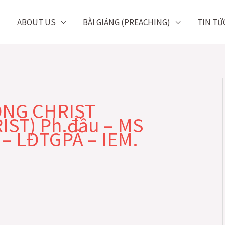
ABOUT US
BÀI GIẢNG (PREACHING)
TIN TỨ
NG CHRIST
IST) Ph.đầu – MS
– LĐTGPÂ – IEM.