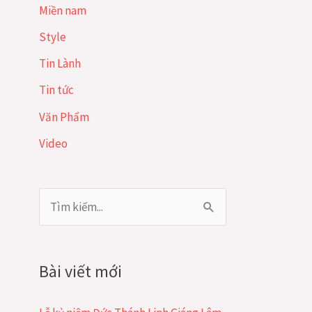
Miền nam
Style
Tin Lành
Tin tức
Văn Phẩm
Video
T
ì
m
Bài viết mới
k
i