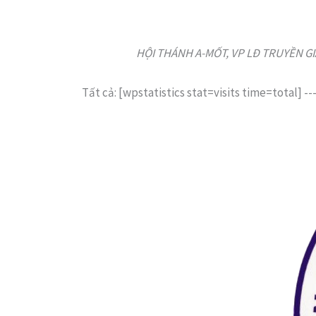
HỘI THÁNH A-MỐT, VP LĐ TRUYỀN GIÁO
Tất cả: [wpstatistics stat=visits time=total]
--