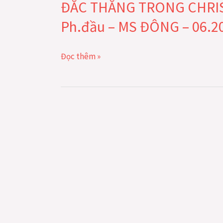
ĐẮC THẮNG TRONG CHRIST
TRONG
CHRIST
Ph.đầu – MS ĐÔNG – 06.20
(VICTORY
IN
Đọc thêm »
CHRIST)
Ph.đầu
–
MS
ĐÔNG
–
06.2014
–
LĐTGPÂ
–
IEM.