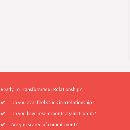
Ready To Transform Your Relationship?
Do you ever feel stuck in a relationship?
Do you have resentments against lorem?
Are you scared of commitment?