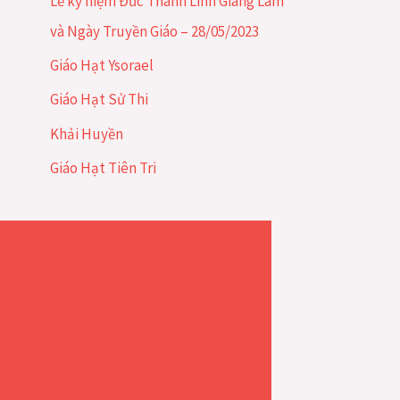
Lễ kỷ niệm Đức Thánh Linh Giáng Lâm
ế
và Ngày Truyền Giáo – 28/05/2023
m
Giáo Hạt Ysorael
:
Giáo Hạt Sử Thi
Khải Huyền
Giáo Hạt Tiên Tri