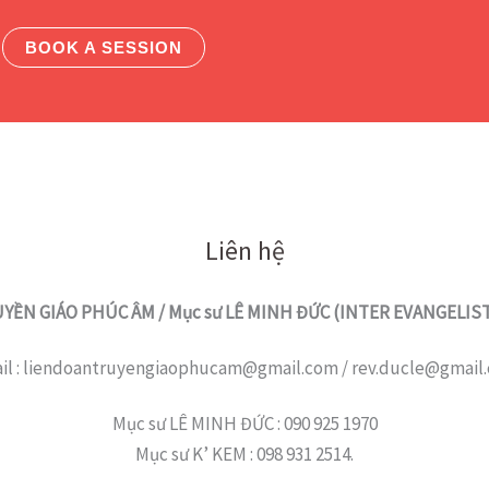
BOOK A SESSION
Liên hệ
YỀN GIÁO PHÚC ÂM / Mục sư LÊ MINH ĐỨC (INTER EVANGELI
il : liendoantruyengiaophucam@gmail.com / rev.ducle@gmail
Mục sư LÊ MINH ĐỨC : 090 925 1970
Mục sư K’ KEM : 098 931 2514.