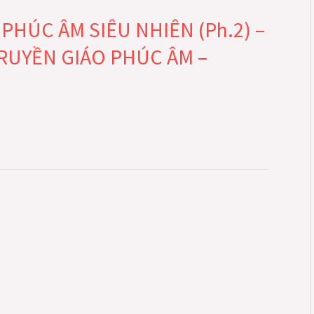
HÚC ÂM SIÊU NHIÊN (Ph.2) –
TRUYỀN GIÁO PHÚC ÂM –