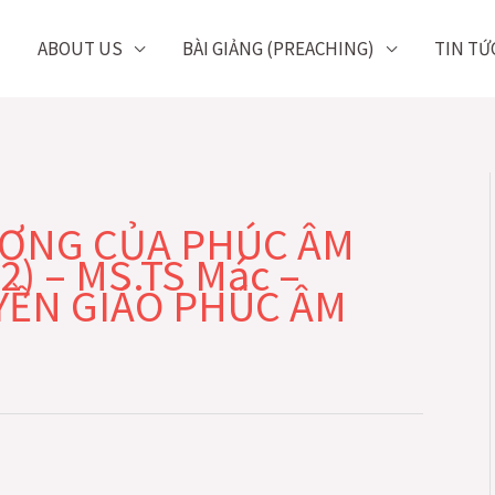
ABOUT US
BÀI GIẢNG (PREACHING)
TIN TỨ
ƠNG CỦA PHÚC ÂM
2) – MS.TS Mác –
YỀN GIÁO PHÚC ÂM