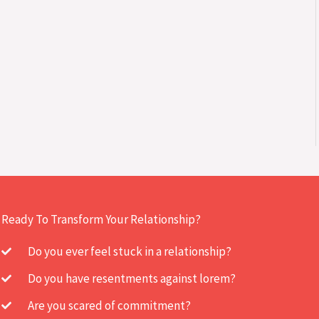
Ready To Transform Your Relationship?
Do you ever feel stuck in a relationship?
Do you have resentments against lorem?
Are you scared of commitment?