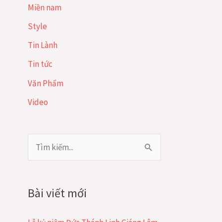
Miền nam
Style
Tin Lành
Tin tức
Văn Phẩm
Video
T
ì
m
Bài viết mới
k
i