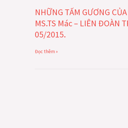
TẤM
NHỮNG TẤM GƯƠNG CỦA P
GƯƠNG
CỦA
MS.TS Mác – LIÊN ĐOÀN 
PHÚC
05/2015.
ÂM
SIÊU
NHIÊN
Đọc thêm »
(Ph.2)
–
MS.TS
Mác
–
LIÊN
ĐOÀN
TRUYỀN
GIÁO