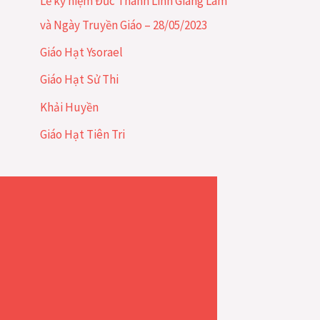
Lễ kỷ niệm Đức Thánh Linh Giáng Lâm
ế
và Ngày Truyền Giáo – 28/05/2023
m
Giáo Hạt Ysorael
:
Giáo Hạt Sử Thi
Khải Huyền
Giáo Hạt Tiên Tri