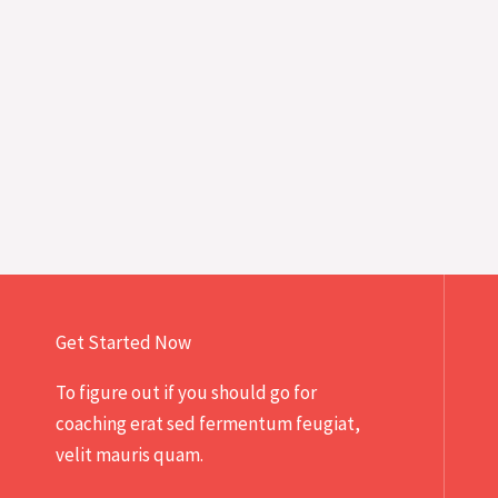
PHÚC
ÂM
–
05/2015.
Get Started Now
To figure out if you should go for
coaching erat sed fermentum feugiat,
velit mauris quam.