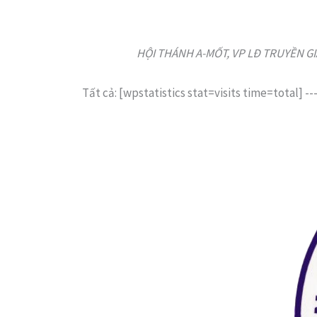
HỘI THÁNH A-MỐT, VP LĐ TRUYỀN GIÁO
Tất cả: [wpstatistics stat=visits time=total]
--